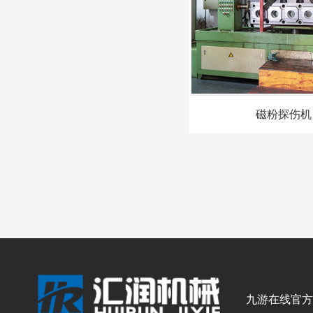
磁粉探伤机
九游在线官