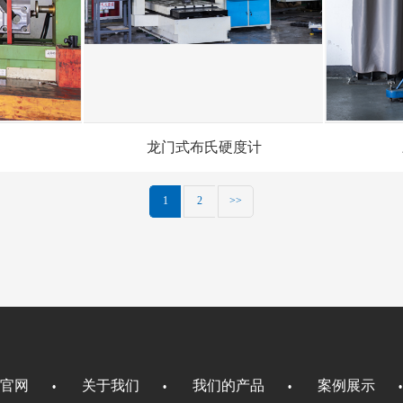
龙门式布氏硬度计
1
2
>>
方官网
关于我们
我们的产品
案例展示
•
•
•