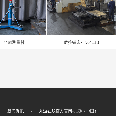
三坐标测量臂
数控镗床-TK6411B
新闻资讯
九游在线官方官网-九游（中国）
•
•