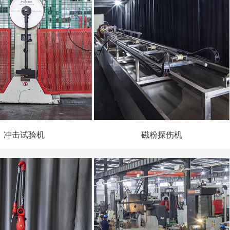
冲击试验机
磁粉探伤机